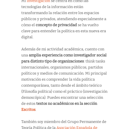
Mi
investigación
se centra en cómo las
tecnologías de la información están
transformando la relación entre los espacios
públicos y privados, atendiendo especialmente a
cómo el
concepto de privacidad
se ha vuelto
clave para entender la política en esta nueva era
digital.
Además de mi actividad académica, cuento con
una
amplia experiencia como investigador social
para distinto tipo de organizaciones
: think tanks
internacionales, organismos públicos, partidos
políticos y medios de comunicación. Mi principal
motivación es comprender la vida política
contemporánea, tanto desde el ámbito teórico
(Filosofía política) como el práctico (investigación
demoscópica). Puedes encontrar una selección
de estos
textos no académicos en la sección
Escritos
.
También soy miembro del Grupo Permanente de
Teoría Política de la
Asociación Española de