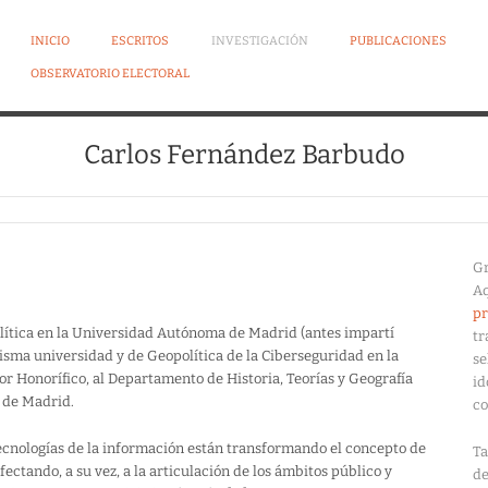
INICIO
ESCRITOS
INVESTIGACIÓN
PUBLICACIONES
OBSERVATORIO ELECTORAL
DEZ BARBUDO
Carlos Fernández Barbudo
Gr
Aq
pr
olítica en la Universidad Autónoma de Madrid (antes impartí
tr
misma universidad y de Geopolítica de la Ciberseguridad en la
se
r Honorífico, al Departamento de Historia, Teorías y Geografía
id
 de Madrid.
co
tecnologías de la información están transformando el concepto de
Ta
ctando, a su vez, a la articulación de los ámbitos público y
de