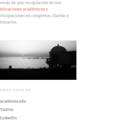
emás de una recopilación de mis
blicaciones académicas
y
rticipaciones en congresos, charlas y
minarios.
AMBIÉN ESTOY EN …
academia.edu
Twitter
LinkedIn