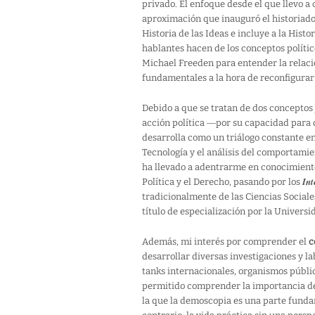
privado. El enfoque desde el que llevo a 
aproximación que inauguró el historiado
Historia de las Ideas e incluye a la His
hablantes hacen de los conceptos políti
Michael Freeden para entender la relaci
fundamentales a la hora de reconfigura
Debido a que se tratan de dos conceptos 
acción política ―por su capacidad para d
desarrolla como un triálogo constante entr
Tecnología y el análisis del comportamien
ha llevado a adentrarme en conocimientos
Int
Política y el Derecho, pasando por los
tradicionalmente de las Ciencias Social
título de especialización por la Univer
Además, mi interés por comprender el
c
desarrollar diversas investigaciones y l
tanks internacionales, organismos públic
permitido comprender la importancia de a
la que la demoscopia es una parte fundame