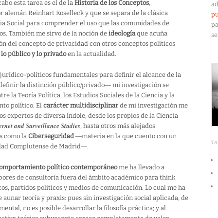
cabo esta tarea es el de la
Historia de los Conceptos
,
ad
r alemán Reinhart Koselleck y que se separa de la clásica
pu
toria Social para comprender el uso que las comunidades de
pa
cos. También me sirvo de la noción de
ideología
que acuña
se
ón del concepto de privacidad con otros conceptos políticos
r
lo público y lo privado
en la actualidad.
jurídico-políticos fundamentales para definir el alcance de la
efinir la distinción público/privado― mi investigación se
e la Teoría Política, los Estudios Sociales de la Ciencia y la
to político. El
carácter multidisciplinar
de mi investigación me
 expertos de diversa índole, desde los propios de la Ciencia
ernet and Surveillance Studies
, hasta otros más alejados
es como la
Ciberseguridad
―materia en la que cuento con un
T
sidad Complutense de Madrid―.
omportamiento político contemporáneo
me ha llevado a
abores de consultoría fuera del ámbito académico para think
os, partidos políticos y medios de comunicación. Lo cual me ha
unar teoría y praxis: pues sin investigación social aplicada, de
ntal, no es posible desarrollar la filosofía práctica; y al