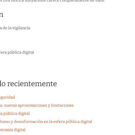
pectiva teórica subyacente carece completamente de valor.
n
 de la vigilancia
era pública digital
do recientemente
seguridad
va: nuevas aproximaciones y limitaciones
a pública digital
ralismo y desinformación en la esfera pública digital
beranía digital